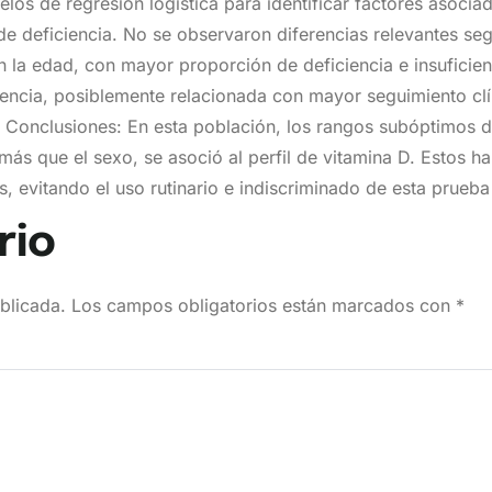
os de regresión logística para identificar factores asociad
e deficiencia. No se observaron diferencias relevantes segú
ún la edad, con mayor proporción de deficiencia e insufici
ncia, posiblemente relacionada con mayor seguimiento clín
a. Conclusiones: En esta población, los rangos subóptimos d
 más que el sexo, se asoció al perfil de vitamina D. Estos
ios, evitando el uso rutinario e indiscriminado de esta prueb
rio
blicada.
Los campos obligatorios están marcados con
*