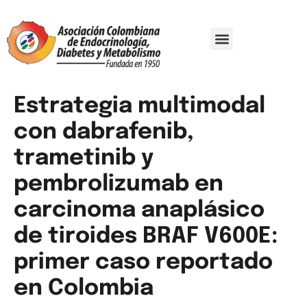
Comité Organizador
Trabajos De Investigación
Estrategia multimodal
con dabrafenib,
trametinib y
pembrolizumab en
carcinoma anaplásico
de tiroides BRAF V600E:
primer caso reportado
en Colombia