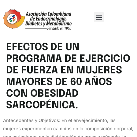
Comité Organizador
Trabajos De Investigación
EFECTOS DE UN
PROGRAMA DE EJERCICIO
DE FUERZA EN MUJERES
MAYORES DE 60 AÑOS
CON OBESIDAD
SARCOPÉNICA.
Antecedentes y Objetivos: En el envejecimiento, las
mujeres experimentan cambios en la composición corporal,
con variaciones en la distribución de grasa y músculo, lo