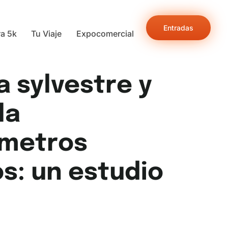
Entradas
ra 5k
Tu Viaje
Expocomercial
 sylvestre y
la
ámetros
s: un estudio