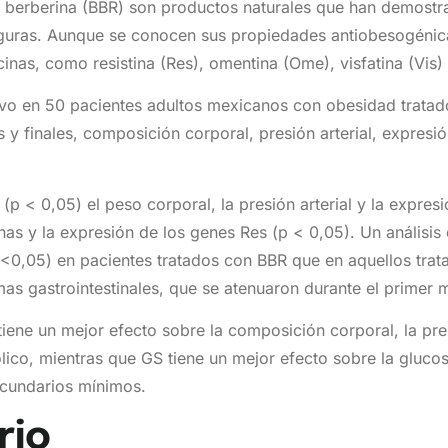
 berberina (BBR) son productos naturales que han demostra
eguras. Aunque se conocen sus propiedades antiobesogénica
nas, como resistina (Res), omentina (Ome), visfatina (Vis) 
ivo en 50 pacientes adultos mexicanos con obesidad trata
y finales, composición corporal, presión arterial, expresi
(p < 0,05) el peso corporal, la presión arterial y la expre
as y la expresión de los genes Res (p < 0,05). Un análisis
 <0,05) en pacientes tratados con BBR que en aquellos tra
as gastrointestinales, que se atenuaron durante el primer 
ene un mejor efecto sobre la composición corporal, la pres
lico, mientras que GS tiene un mejor efecto sobre la gluco
secundarios mínimos.
rio