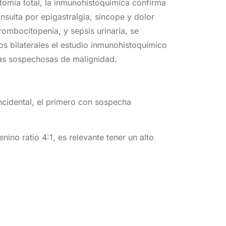
ctomía total, la inmunohistoquímica confirma
sulta por epigastralgia, síncope y dolor
ombocitopenia, y sepsis urinaria, se
s bilaterales el estudio inmunohistoquímico
ras sospechosas de malignidad.
ncidental, el primero con sospecha
ino ratio 4:1, es relevante tener un alto