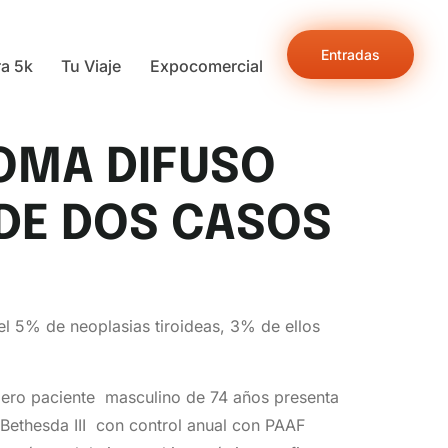
Entradas
ra 5k
Tu Viaje
Expocomercial
OMA DIFUSO
 DE DOS CASOS
 el 5% de neoplasias tiroideas, 3% de ellos
imero paciente masculino de 74 años presenta
 Bethesda III con control anual con PAAF